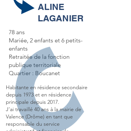
ALINE
LAGANIER
78 ans
Mariée, 2 enfants et 6 petits-
enfants
Retraitée de la fonction
publique territoriale
Quartier : Boucanet
Habitante en résidence secondaire
depuis 1973 et en résidence
principale depuis 2017.
J’ai travaillé 40 ans à la mairie de
Valence (Drôme) en tant que
responsable du service