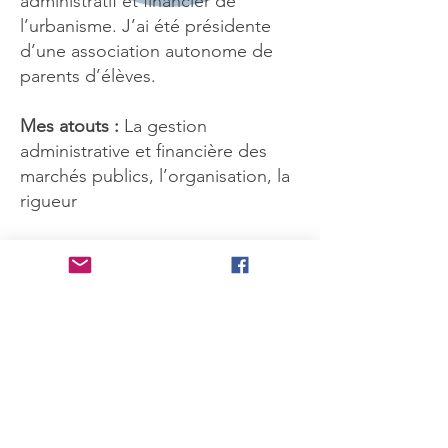
administratif et financier de
l’urbanisme. J’ai été présidente
d’une association autonome de
parents d’élèves.
Mes atouts :
La gestion
administrative et financière des
marchés publics, l’organisation, la
rigueur
Je m’engage avec Charly Crespe
car c’est un homme dynamique et
sincère, pure souche graulenne
qui a vraiment à cœur de valoriser
son village. Il prône l’authenticité
du Grau du Roi en tant que port
de pêche, de plaisance et
traditions camarguaises. C’est un