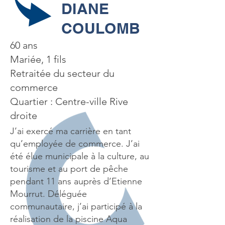
DIANE
COULOMB
60 ans
Mariée, 1 fils
Retraitée du secteur du
commerce
Quartier : Centre-ville Rive
droite
J’ai exercé ma carrière en tant
qu’employée de commerce. J’ai
été élue municipale à la culture, au
tourisme et au port de pêche
pendant 11 ans auprès d’Etienne
Mourrut. Déléguée
communautaire, j’ai participé à la
réalisation de la piscine Aqua