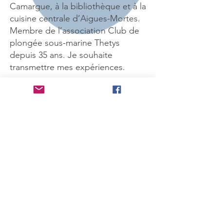
Camargue, à la bibliothèque et à la
cuisine centrale d’Aigues-Mortes.
Membre de l’association Club de
plongée sous-marine Thetys
depuis 35 ans. Je souhaite
transmettre mes expériences.
Mes atouts :
Enthousiaste,
réfléchie, l’expérience
Je m’engage avec Charly Crespe
car il s’est entouré de personnes
compétentes. Le Grau du Roi
mérite le meilleur et pour moi le
meilleur c’est Charly !
Agir avec bon sens
et respect