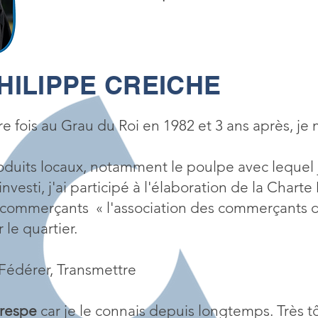
HILIPPE CREICHE
re fois au Grau du Roi en 1982 et 3 ans après, je m
 produits locaux, notamment le poulpe avec lequel j
 investi, j'ai participé à l'élaboration de la Chart
rs commerçants « l'association des commerçants 
le quartier.
Fédérer, Transmettre
Crespe
car je le connais depuis longtemps. Très tôt,