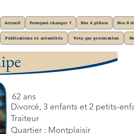
Élections municipales des 15 et 2
Accueil
Pourquoi changer ?
Nos 4 piliers
Nos 8 d
Publications et actualités
Vote par procuration
N
uipe
62 ans
Divorcé, 3 enfants et 2 petits-enf
Traiteur
Quartier : Montplaisir