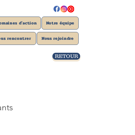
2 mars 2026
omaines d'action
Notre équipe
ous rencontrer
Nous rejoindre
RETOUR
ants