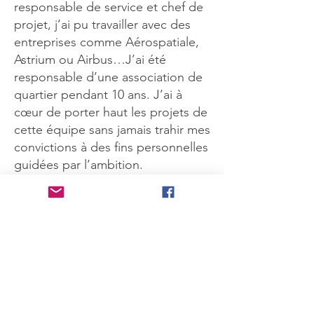
responsable de service et chef de
projet, j’ai pu travailler avec des
entreprises comme Aérospatiale,
Astrium ou Airbus…J’ai été
responsable d’une association de
quartier pendant 10 ans. J’ai à
cœur de porter haut les projets de
cette équipe sans jamais trahir mes
convictions à des fins personnelles
guidées par l’ambition.
Mes atouts :
Rigoureux, réactif,
persévérant
Je m’engage avec Charly Crespe
car son programme est innovant,
sa vision de l’avenir contraste avec
l’actuelle majorité et permettra à