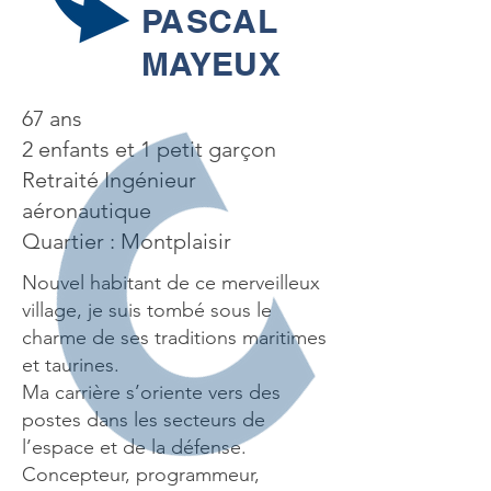
PASCAL
MAYEUX
67 ans
2 enfants et 1 petit garçon
Retraité Ingénieur
aéronautique
Quartier : Montplaisir
Nouvel habitant de ce merveilleux
village, je suis tombé sous le
charme de ses traditions maritimes
et taurines.
Ma carrière s’oriente vers des
postes dans les secteurs de
l’espace et de la défense.
Concepteur, programmeur,