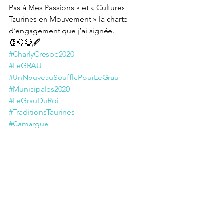
Pas à Mes Passions » et « Cultures 
Taurines en Mouvement » la charte 
d’engagement que j’ai signée. 
👏🤚😄🖋
#CharlyCrespe2020
#LeGRAU
#UnNouveauSoufflePourLeGrau
#Municipales2020
#LeGrauDuRoi
#TraditionsTaurines
#Camargue